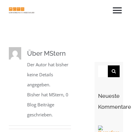
Zum
Tog
Inhalt
springen
Nav
Home
Leistungen
Über
MStern
Der Autor hat bisher
Team
Suche
keine Details
nach:
angegeben.
Karriere
Bisher hat MStern, 0
Neueste
Blog Beiträge
Kommentare
Kontakt
geschrieben.