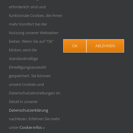
Sehr...
Weiterlesen
erforderlich sind und
Mo – Do 8:00 – 17:00 Uhr,
funktionale Cookies, die Ihnen
Fr 8:00 – 12:00 Uhr
JETZT BEWERTEN
mehr Komfort bei der
Beratung vor Ort nur mit
Datenschutzerklärung
Nutzung unserer Webseiten
Terminvereinbarung
bieten. Wenn Sie auf "Ok"
OK
ABLEHNEN
klicken, wird die
standardmäßige
AKTUELL
Einwilligungsauswahl
INFORMIERT
gespeichert. Sie können
unsere Cookies und
Datenschutzeinstellungen im
Detail in unserer
Datenschutzerklärung
nachlesen. Erfahren Sie mehr
© Copyright - 2026 |
Impressum
|
Datenschutz
unter
Cookie-Infos